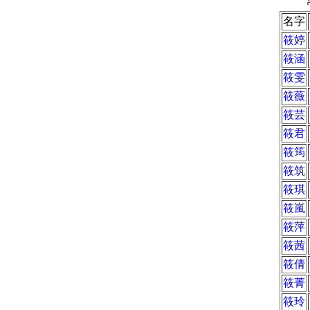
名字
筱婷
筱涵
筱雯
筱薇
筱芸
筱君
筱筠
筱筑
筱琪
筱嵐
筱萍
筱茜
筱倩
筱菁
筱玲