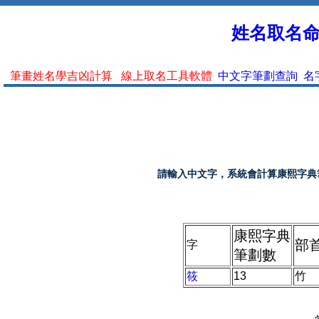
姓名取名命名
筆畫姓名學吉凶計算
線上取名工具軟體
中文字筆劃查詢
名
請輸入中文字，系統會計算康熙字典
康熙字典
部
字
筆劃數
筱
13
竹