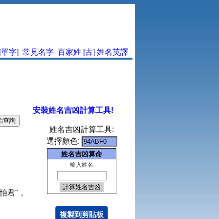
單字]
常見名字
百家姓
[古]
姓名英譯
安裝姓名吉凶計算工具!
姓名吉凶計算工具:
選擇顏色:
姓名吉凶算命
輸入姓名
怡君"，
複製到剪貼板