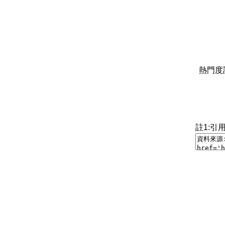
熱門度
註1:引