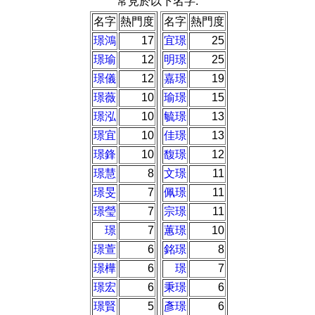
常見於以下名字:
名字
熱門度
名字
熱門度
璟鴻
17
宜璟
25
璟瑜
12
明璟
25
璟儀
12
嘉璟
19
璟薇
10
瑜璟
15
璟泓
10
毓璟
13
璟宜
10
佳璟
13
璟鋒
10
馥璟
12
璟慧
8
文璟
11
璟旻
7
佩璟
11
璟瑩
7
宗璟
11
璟
7
蕙璟
10
璟萱
6
銘璟
8
璟樺
6
璟
7
璟宏
6
秉璟
6
璟賢
5
彥璟
6