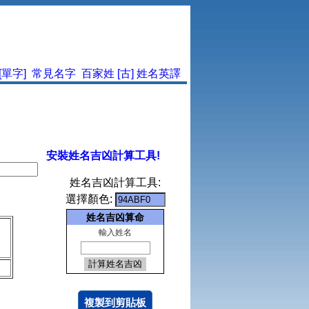
單字]
常見名字
百家姓
[古]
姓名英譯
安裝姓名吉凶計算工具!
姓名吉凶計算工具:
選擇顏色:
姓名吉凶算命
輸入姓名
複製到剪貼板