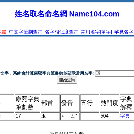
姓名取名命名網 Name104.com
軟體
中文字筆劃查詢
名字相似度查詢
常用名字[單字]
罕見名字[
中文字，系統會計算康熙字典筆畫數並顯示常用名字:
康熙字典
字典
部首
發音
五行
熱門度
字
筆劃數
解釋
璟
17
玉
ㄐㄧㄥˇ
504
字典