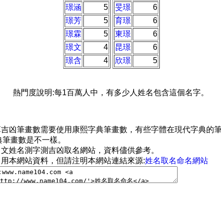
璟涵
5
旻璟
6
璟芳
5
育璟
6
璟霖
5
東璟
6
璟文
4
昆璟
6
璟含
4
欣璟
5
熱門度說明:每1百萬人中，有多少人姓名包含這個名字。
計算吉凶筆畫數需要使用康熙字典筆畫數，有些字體在現代字典的
典筆畫數是不一樣。
本中文姓名測字測吉凶取名網站，資料儘供參考。
引用本網站資料，但請注明本網站連結來源:
姓名取名命名網站