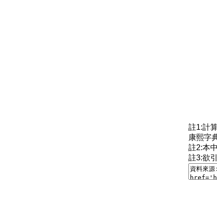
註1:
康熙字
註2:
註3:欲